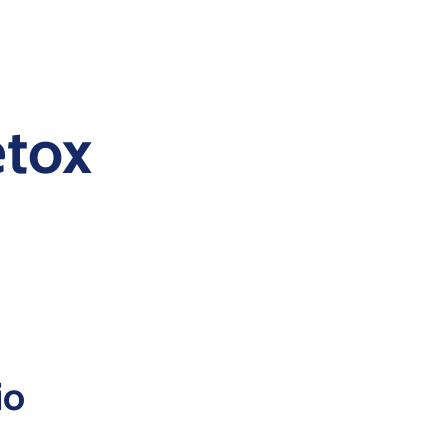
tox
io